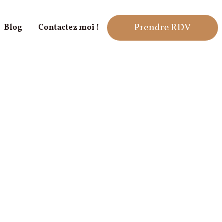
Prendre RDV
Blog
Contactez moi !
Confiance & estime de soi