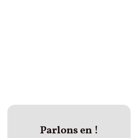
Prêt(e) à ouvrir la porte du changement :
Essayez… au pire… ça marche ❗
Parlons en !